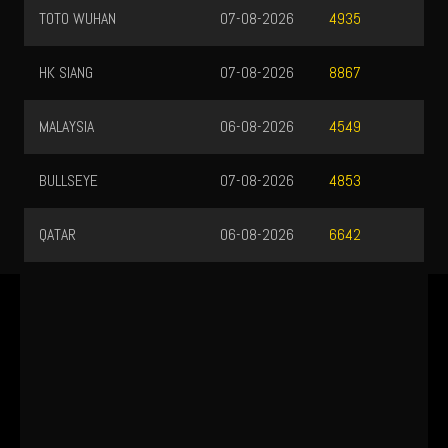
TOTO WUHAN
07-08-2026
4935
HK SIANG
07-08-2026
8867
MALAYSIA
06-08-2026
4549
BULLSEYE
07-08-2026
4853
QATAR
06-08-2026
6642