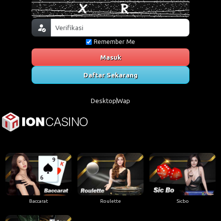
Remember Me
Masuk
Daftar Sekarang
Desktop
Wap
Baccarat
Roulette
Sicbo