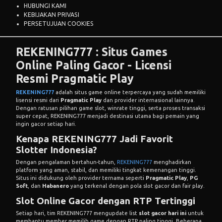
HUBUNGI KAMI
KEBIJAKAN PRIVASI
PERSETUJUAN COOKIES
REKENING777 : Situs Games
Online Paling Gacor - Licensi
Resmi Pragmatic Play
REKENING777
adalah situs game online terpercaya yang sudah memiliki
lisensi resmi dari
Pragmatic Play
dan provider internasional lainnya.
Dengan ratusan pilihan game slot, winrate tinggi, serta proses transaksi
super cepat, REKENING777 menjadi destinasi utama bagi pemain yang
ingin gacor setiap hari.
Kenapa REKENING777 Jadi Favorit
Slotter Indonesia?
Dengan pengalaman bertahun-tahun,
REKENING777
menghadirkan
platform yang aman, stabil, dan memiliki tingkat kemenangan tinggi.
Situs ini didukung oleh provider ternama seperti
Pragmatic Play
,
PG
Soft
, dan
Habanero
yang terkenal dengan pola slot gacor dan fair play.
Slot Online Gacor dengan RTP Tertinggi
Setiap hari, tim REKENING777 mengupdate list
slot gacor hari ini
untuk
membantu member memilih game dengan RTP paling tinggi. Beberapa