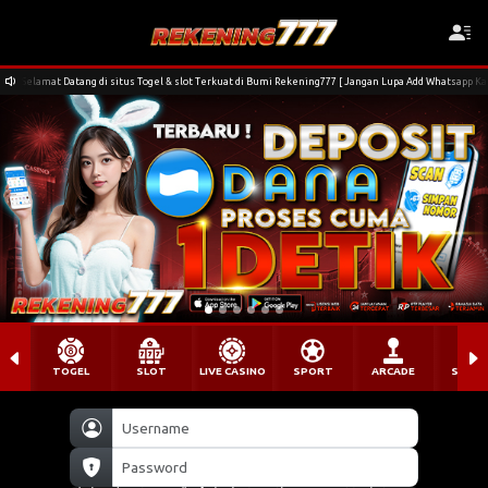
Selamat Datang di situs Togel & slot Terkuat di Bumi Rekening777 [ Jangan Lupa Add Whatsapp 
TOGEL
SLOT
LIVE CASINO
SPORT
ARCADE
SABU